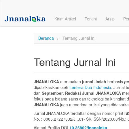
Navigasi
Utama
Isi
Kirim Artikel
Terkini
Arsip
Pe
Utama
Bilah
Samping
Beranda
Tentang Jurnal Ini
Tentang Jurnal Ini
JNANALOKA
merupakan
jurnal ilmiah
berbasis
pe
dipublikasikan oleh
Lentera Dua Indonesia
. Jurnal 
dan
September
.
Redaksi Jurnal JNANALOKA
mene
fokus pada bidang sains dan teknologi baik tingkat da
JNANALOKA
juga menerima artikel yang didasarka
Jurnal JNANALOKA terdaftar dengan nomor print
IS
No. : 0005.27227332/JI.3.1- SK.ISSN/2020.06/No.:
Alamat Prefiks DOI
10.36802/jnanaloka