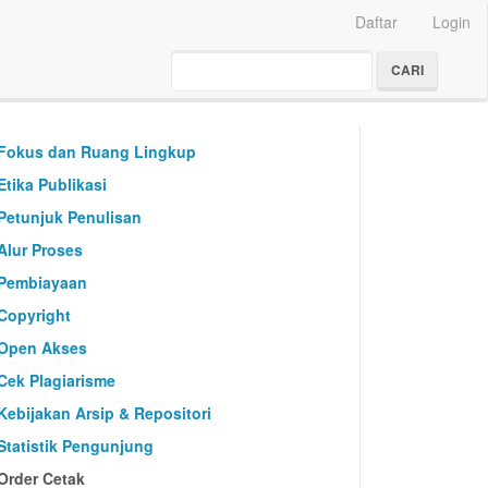
Daftar
Login
CARI
custommenu
Fokus dan Ruang Lingkup
Etika Publikasi
Petunjuk Penulisan
Alur Proses
Pembiayaan
Copyright
Open Akses
Cek Plagiarisme
Kebijakan Arsip & Repositori
Statistik Pengunjung
Order Cetak