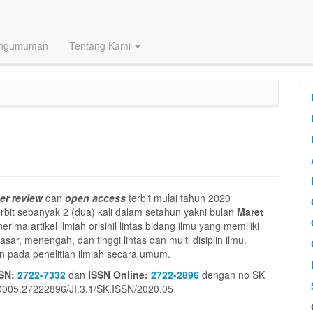
ngumuman
Tentang Kami
er review
dan
open access
terbit mulai tahun 2020
terbit sebanyak 2 (dua) kali dalam setahun yakni bulan
Maret
rima artikel ilmiah orisinil lintas bidang ilmu yang memiliki
sar, menengah, dan tinggi lintas dan multi disiplin ilmu.
n pada penelitian ilmiah secara umum.
SN:
2722-7332
dan
ISSN Online:
2722-2896
dengan no SK
 0005.27222896/JI.3.1/SK.ISSN/2020.05